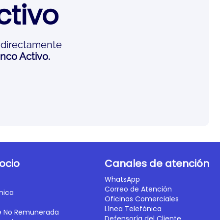
ctivo
 directamente
nco Activo.
ocio
Canales de atención
WhatsApp
Correo de Atención
nica
Oficinas Comerciales
Línea Telefónica
e No Remunerada
Defensoría del Cliente